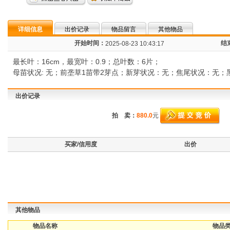
详细信息
出价记录
物品留言
其他物品
开始时间：
结
2025-08-23 10:43:17
最长叶：16cm，最宽叶：0.9；总叶数：6片；
母苗状况: 无；前垄草1苗带2芽点；新芽状况：无；焦尾状况：无
出价记录
拍 卖：
880.0
元
买家/信用度
出价
其他物品
物品名称
物品类