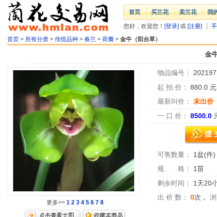
首页
买兰花
卖兰花
我
您好，欢迎您！
[登录]
或
[注册]
手
首页
>
所有分类
>
传统品种
>
春兰
>
荷瓣
>
金牛（阳台草）
金
物品编号：
202197
起 拍 价：
880.0
最新叫价：
未出价
一 口 价：
8500.0
可售数量：
1盆(件)
规 格：
1苗
剩余时间：
1天20
出 价 数：
0
次，
浏
更多>>
1
2
3
4
5
6
7
8