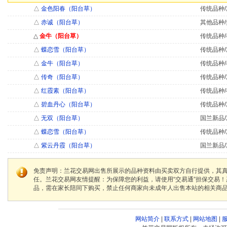
△
金色阳春（阳台草）
传统品种/
△
赤诚（阳台草）
其他品种/
△
金牛（阳台草）
传统品种/
△
蝶恋雪（阳台草）
传统品种/
△
金牛（阳台草）
传统品种/
△
传奇（阳台草）
传统品种/
△
红霞素（阳台草）
传统品种/
△
碧血丹心（阳台草）
传统品种/
△
无双（阳台草）
国兰新品/
△
蝶恋雪（阳台草）
传统品种/
△
紫云丹霞（阳台草）
国兰新品/
免责声明：兰花交易网出售所展示的品种资料由买卖双方自行提供，其
任。兰花交易网友情提醒：为保障您的利益，请使用“交易通”担保交易
品，需在家长陪同下购买，禁止任何商家向未成年人出售本站的相关商
网站简介
|
联系方式
|
网站地图
|