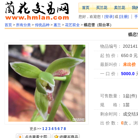
首页
买兰花
卖兰花
我
您好，欢迎您！
[登录]
或
[注册]
手
首页
>
所有分类
>
传统品种
>
蕙兰
>
花艺双全
>
蝶恋雪（阳台草）
蝶恋
物品编号：
202141
起 拍 价：
650.0
最新叫价：
未出价
一 口 价：
5000.0
可售数量：
1盆(件)
规 格：
1苗
剩余时间：
成交结
出 价 数：
0
次，
浏
更多>>
1
2
3
4
5
6
7
8