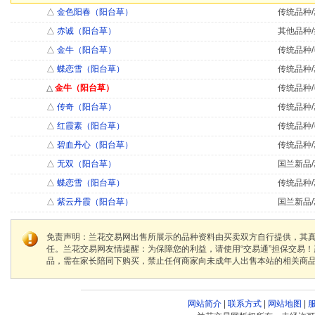
△
金色阳春（阳台草）
传统品种/
△
赤诚（阳台草）
其他品种/
△
金牛（阳台草）
传统品种/
△
蝶恋雪（阳台草）
传统品种/
△
金牛（阳台草）
传统品种/
△
传奇（阳台草）
传统品种/
△
红霞素（阳台草）
传统品种/
△
碧血丹心（阳台草）
传统品种/
△
无双（阳台草）
国兰新品/
△
蝶恋雪（阳台草）
传统品种/
△
紫云丹霞（阳台草）
国兰新品/
免责声明：兰花交易网出售所展示的品种资料由买卖双方自行提供，其
任。兰花交易网友情提醒：为保障您的利益，请使用“交易通”担保交易
品，需在家长陪同下购买，禁止任何商家向未成年人出售本站的相关商
网站简介
|
联系方式
|
网站地图
|