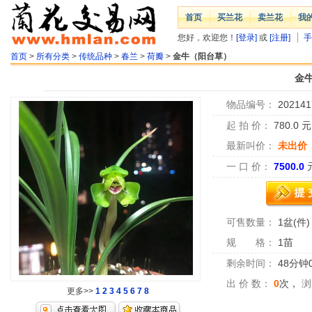
首页
买兰花
卖兰花
我
您好，欢迎您！
[登录]
或
[注册]
手
首页
>
所有分类
>
传统品种
>
春兰
>
荷瓣
>
金牛（阳台草）
金
物品编号：
202141
起 拍 价：
780.0
最新叫价：
未出价
一 口 价：
7500.0
可售数量：
1盆(件)
规 格：
1苗
剩余时间：
48分钟
出 价 数：
0
次，
浏
更多>>
1
2
3
4
5
6
7
8