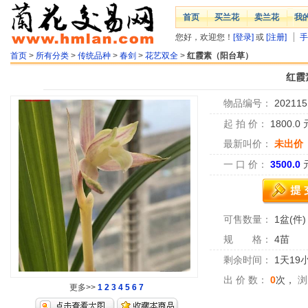
首页
买兰花
卖兰花
我
您好，欢迎您！
[登录]
或
[注册]
手
首页
>
所有分类
>
传统品种
>
春剑
>
花艺双全
>
红霞素（阳台草）
红霞
物品编号：
202115
起 拍 价：
1800.0
最新叫价：
未出价
一 口 价：
3500.0
可售数量：
1盆(件)
规 格：
4苗
剩余时间：
1天19
出 价 数：
0
次，
浏
更多>>
1
2
3
4
5
6
7