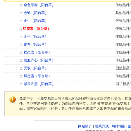
△
金色阳春（阳台草）
传统品种/
△
赤诚（阳台草）
其他品种/
△
金牛（阳台草）
传统品种/
△
红霞素（阳台草）
传统品种/
△
金牛（阳台草）
传统品种/
△
传奇（阳台草）
传统品种/
△
蝶恋雪（阳台草）
传统品种/
△
碧血丹心（阳台草）
传统品种/
△
无双（阳台草）
国兰新品/
△
蝶恋雪（阳台草）
传统品种/
△
紫云丹霞（阳台草）
国兰新品/
免责声明：兰花交易网出售所展示的品种资料由买卖双方自行提供，其
任。兰花交易网友情提醒：为保障您的利益，请使用“交易通”担保交易
品，需在家长陪同下购买，禁止任何商家向未成年人出售本站的相关商
网站简介
|
联系方式
|
网站地图
|